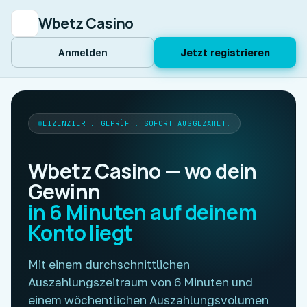
Wbetz Casino
Anmelden
Jetzt registrieren
LIZENZIERT. GEPRÜFT. SOFORT AUSGEZAHLT.
Wbetz Casino — wo dein
Gewinn
in 6 Minuten auf deinem
Konto liegt
Mit einem durchschnittlichen
Auszahlungszeitraum von 6 Minuten und
einem wöchentlichen Auszahlungsvolumen