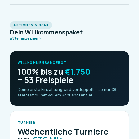
34 Plätze frei
25 freie Plätze
Noch 31 Plätz
LIVE
LIVE
LIVE
AKTIONEN & BONI
Dein Willkommenspaket
Alle anzeigen
WILLKOMMENSANGEBOT
100% bis zu
€1.750
+ 53 Freispiele
Deine erste Einzahlung wird verdoppelt – ab nur €8
startest du mit vollem Bonuspotenzial.
TURNIER
Wöchentliche Turniere