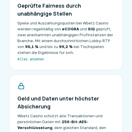
Geprüfte Fairness durch
unabhängige Stellen
Spiele und Auszahlungsquoten bei Wbetz Casino
werden regelmäßig von
eCOGRA
und
SIQ
geprüft,
zwei anerkannten unabhängigen Prüfinstanzen der
Branche. Mit einem durchschnittlichen Lobby-RTP
von
96,1 %
und bis zu
99,2 %
bei Tischspielen
stehen die Ergebnisse für sich.
Alles ansehen
Geld und Daten unter höchster
Absicherung
Wbetz Casino schützt alle Transaktionen und
persönlichen Daten mit
256-Bit-AES-
Verschlüsselung
, dem gleichen Standard, den