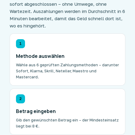
sofort abgeschlossen – ohne Umwege, ohne
Wartezeit. Auszahlungen werden im Durchschnitt in 6
Minuten bearbeitet, damit das Geld schnell dort ist,
wo es hingehört.
1
Methode auswählen
Wähle aus 6 geprüften Zahlungsmethoden – darunter
Sofort, Klarna, Skrill, Neteller, Maestro und
Mastercard.
2
Betrag eingeben
Gib den gewünschten Betrag ein – der Mindesteinsatz
liegt bei 8 €.