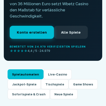
von 36 Millionen Euro setzt Wbetz Casino
den Maßstab für verlässliche
Geschwindigkeit.
Konto erstellen
Alle Spiele
BEWERTET VON 24.979 VERIFIZIERTEN SPIELERN
4,4 / 5 · 24.979
Spielautomaten
Live-Casino
Jackpot-Spiele
Tischspiele
Game Shows
Sofortspiele & Crash
Neue Spiele