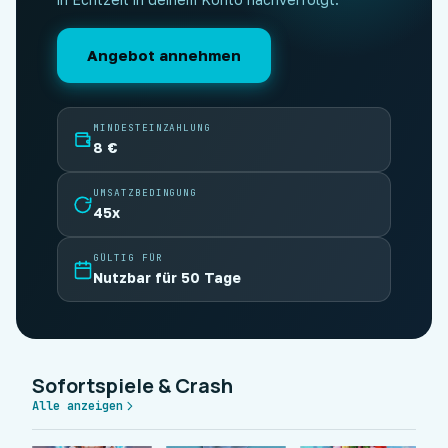
Angebot annehmen
MINDESTEINZAHLUNG
8 €
UMSATZBEDINGUNG
45x
GÜLTIG FÜR
Nutzbar für 50 Tage
Sofortspiele & Crash
Gates Of
Alle anzeigen
Olympus Xmas
Dolphins Pearl
Santas Xmas
1000
Deluxe
Rush